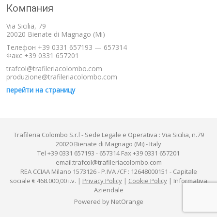
Компания
Via Sicilia, 79
20020 Bienate di Magnago (Mi)
Телефон +39 0331 657193 — 657314
Факс +39 0331 657201
trafcol@trafileriacolombo.com
produzione@trafileriacolombo.com
перейти на страницу
Trafileria Colombo S.r.l - Sede Legale e Operativa : Via Sicilia, n.79
20020 Bienate di Magnago (Mi) - Italy
Tel +39 0331 657193 - 657314 Fax +39 0331 657201
email:trafcol@trafileriacolombo.com
REA CCIAA Milano 1573126 - P.IVA /CF : 12648000151 - Capitale
sociale € 468.000,00 i.v. |
Privacy Policy
|
Cookie Policy
|
Informativa
Aziendale
Powered by
NetOrange